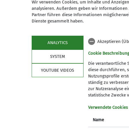
Anmeldung
Wir verwenden Cookies, um Inhalte und Anzeigen 
Wir freuen uns über jede und je
analysieren. Außerdem geben wir Informationen 
Bei Interesse oder Fragen gerne
Partner führen diese Informationen möglicherwei
Oder einfach vorbeikommen zu
Dienste gesammelt haben.
Details
Akzeptieren (Üb
ANALYTICS
Cookie Beschreibun
SYSTEM
Die verantwortliche 
diese durchführen, s
YOUTUBE VIDEOS
Unsere Sektion
Quic
Nutzungsprofile erste
ständig zu verbessern
Geschäftsstelle
Kurs und
zur Nutzeranalyse ei
Über uns
Tourenbe
statistische Zwecke v
Mitglied werden
Mindener
Verwendete Cookies
Name