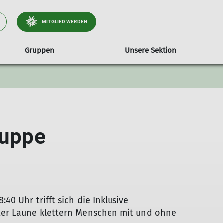
MITGLIED WERDEN
Gruppen
Unsere Sektion
andern
hrenamt - Mitmachen!
Teilnahmebedingungen
Sicher unterwegs
Familiengruppe
Mitgliedschaft
Moobly - Mitfahrzentrale
Fitness
Steinmandl - U
Schwierigkeit
Senio
rgauf-Bergab-Wandern
Bergbericht
Mitglied werden
nntagswandern
Bergwetter
Digitaler Mitgliedsausweis
ruppe
Lawinenlagebericht
:40 Uhr trifft sich die Inklusive
guter Laune klettern Menschen mit und ohne