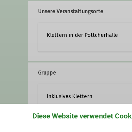
Unsere Veranstaltungsorte
Qualifikationen
Klettern in der Pöttcherhalle
Kletterbetreuer*in Breitensport
Trainer*in C Klettern für Menschen mi
Pöttcherstraße 33
32423 Minden
Gruppe
Inklusives Klettern
Diese Website verwendet Cook
Hier klettern gemeinsam Mensche
Lust hat.