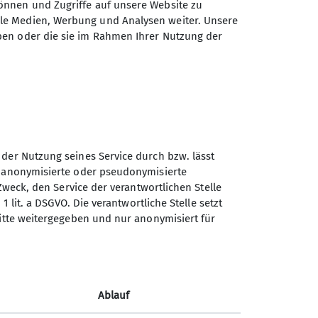
önnen und Zugriffe auf unsere Website zu
ale Medien, Werbung und Analysen weiter. Unsere
s.klettern@dav-minden.de
ben oder die sie im Rahmen Ihrer Nutzung der
 der Nutzung seines Service durch bzw. lässt
Deutscher Alpenverein (DAV)
n anonymisierte oder pseudonymisierte
Sektion Minden (gegr. 1884)
Zweck, den Service der verantwortlichen Stelle
e.V.
1 lit. a DSGVO. Die verantwortliche Stelle setzt
ritte weitergegeben und nur anonymisiert für
Stiftstraße 2 b
32427 Minden
Telefon +495718293703
Ablauf
Kontakt