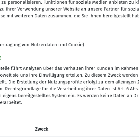
Anfrage senden
zu personalisieren, Funktionen für soziale Medien anbieten zu k
den die oder der vorbeikommt.
zu Ihrer Verwendung unserer Website an unsere Partner für sozi
 an die folgende E-Mail-Adresse schreiben: inklusive
se mit weiteren Daten zusammen, die Sie ihnen bereitgestellt ha
schauen und mitmachen.
ertragung von Nutzerdaten und Cookie)
g
Stelle führt Analysen über das Verhalten ihrer Kunden im Rahmen
oweit sie uns ihre Einwilligung erteilen. Zu diesem Zweck werde
k-Links
Unsere Angebote
llt. Die Erstellung der Nutzungsprofile erfolgt zu dem alleinigen 
. Rechtsgrundlage für die Verarbeitung ihrer Daten ist Art. 6 Abs. 
 Touren
Klettern
n eigens bereitgestelltes System ein. Es werden keine Daten an D
richte
Wandern
erarbeitet.
 Hütte
Materialverleih
Zweck