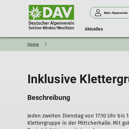
Mein.Alpenverein
Aktuelles
Home
Über uns
Jugendgruppe
Materialverleih
Tourenangebot
Unser Angebot für Euch
Klettern
Bücherei
W
E
Unser Team
Terrminkalender zum Download
Donnerstagsklettern
Be
Geschäftsstelle
Freitagsklettern
So
Inklusive Kletterg
Vielfalt und Toleranz
Klettern in Vlotho
Leitbild
Inklusives Klettern
Steinbruch am Jakobsberg
Boulderspeicher
Beschreibung
Jeden zweiten Dienstag von 17:10 Uhr bis 18
Klettergruppe in der Pöttcherhalle. Mit 