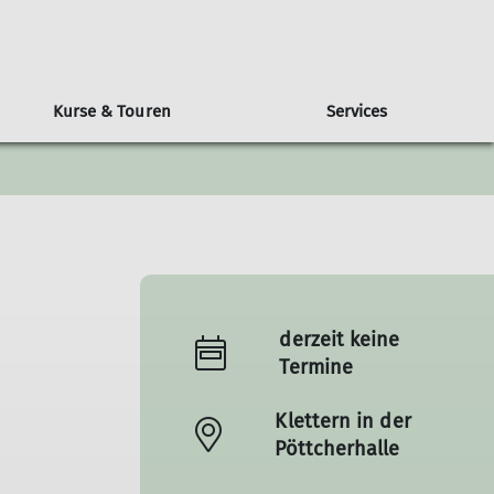
Kurse & Touren
Services
 für die Berge
nser Vereinsheft
sgrade
rengruppe
Radsport
Mindener Hütte
Alpenvereinaktiv
Berichte
Laufgruppe
Klimaschutz
Mountainbikegruppe
Rennradgruppe
derzeit keine
Termine
Klettern in der
Pöttcherhalle