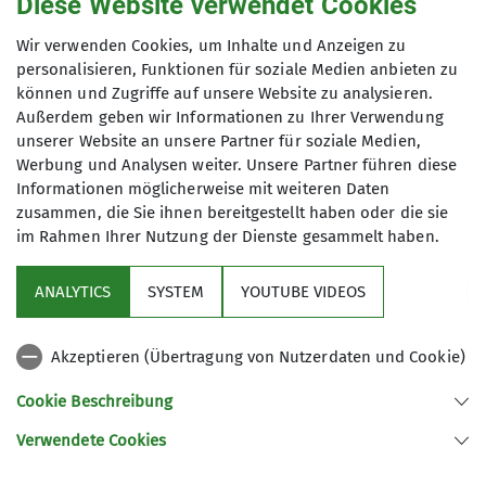
Diese Website verwendet Cookies
gefreut. Doch je weiter wir in Richtung des
Wir verwenden Cookies, um Inhalte und Anzeigen zu
Starpunktes fuhren, wurde uns klar: Das wird
personalisieren, Funktionen für soziale Medien anbieten zu
heute eher winterlich…
können und Zugriffe auf unsere Website zu analysieren.
Dort angekommen: geschlossene Schneedecke,
Außerdem geben wir Informationen zu Ihrer Verwendung
10-15 cm Neuschnee.
unserer Website an unsere Partner für soziale Medien,
Aber wir wären nicht die Sektion Minden, wenn
Werbung und Analysen weiter. Unsere Partner führen diese
wir uns davon hätten abhalten lassen.
Informationen möglicherweise mit weiteren Daten
Auf rutschigen Waldsteigen und Forstpisten
zusammen, die Sie ihnen bereitgestellt haben oder die sie
im Rahmen Ihrer Nutzung der Dienste gesammelt haben.
schritten wir bergan zum Lippisch Velmerstot.
Witterungsbedingt war unser Tempo leider
langsamer als geplant. Darum - und weil bei
ANALYTICS
SYSTEM
YOUTUBE VIDEOS
diesem Wetter der Zugang zu den die
Externsteinen geschlossen war - haben wir die
Akzeptieren (Übertragung von Nutzerdaten und Cookie)
Strecke dann etwas verkürzt.
Nach einer kleinen Stärkung an einem
Cookie Beschreibung
unscheinbaren Kiosk mit heißem Kaffee und
Verwendete Cookies
frischen Waffeln, ging es dann auf direktem Wege
zurück zum Ausgangspunkt.