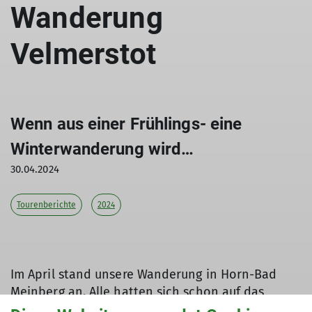
Wanderung
Velmerstot
Wenn aus einer Frühlings- eine
Winterwanderung wird…
30.04.2024
Tourenberichte
2024
Im April stand unsere Wanderung in Horn-Bad
Meinberg an. Alle hatten sich schon auf das
frische Grün und die leuchtenden Rapsfelder