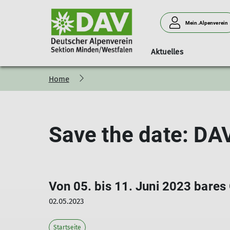
Mein.Alpenverein
Aktuelles
Home
Über uns
Jugendgruppe
Materialverleih
Tourenangebot
Unser Angebot für Euch
Klettern
Bücherei
W
E
Unser Team
Terrminkalender zum Download
Donnerstagsklettern
Be
Geschäftsstelle
Freitagsklettern
So
Save the date: DA
Vielfalt und Toleranz
Klettern in Vlotho
Leitbild
Inklusives Klettern
Steinbruch am Jakobsberg
Boulderspeicher
Von 05. bis 11. Juni 2023 bares
02.05.2023
Startseite