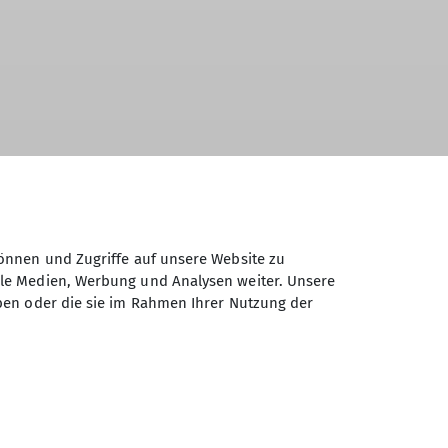
üstung für einen befristeten Zeitraum
önnen und Zugriffe auf unsere Website zu
eliehen werden. So kannst du
ale Medien, Werbung und Analysen weiter. Unsere
ng und musst dir keine Gedanken machen,
ben oder die sie im Rahmen Ihrer Nutzung der
geliefert. Probier's doch mal aus!