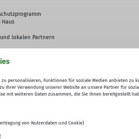
aschutzprogramm
s Haus
 und lokalen Partnern
ies
 Globetrotter
 Outdoor-Verleih
holst du dir die aktuelle Spitzenausr
zu personalisieren, Funktionen für soziale Medien anbieten zu k
der ähnliche Produkte können ganz einfach online aug
zu Ihrer Verwendung unserer Website an unsere Partner für sozi
usprobieren, hast dabei immer die neueste Ausrüstu
se mit weiteren Daten zusammen, die Sie ihnen bereitgestellt ha
tikel werden per DHL-Versand direkt zu Dir nach Hause 
ertragung von Nutzerdaten und Cookie)
g