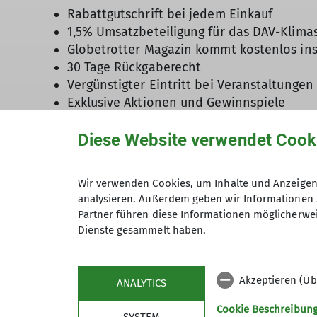
Rabattgutschrift bei jedem Einkauf
1,5% Umsatzbeteiligung für das DAV-Klim
Globetrotter Magazin kommt kostenlos in
30 Tage Rückgaberecht
Vergünstigter Eintritt bei Veranstaltungen
Exklusive Aktionen und Gewinnspiele
Newsletter zwei Tage früher erhalten
Diese Website verwendet Cook
***Tipp - Besondere Serviceleistungen bei
Mieten statt kaufen: Mit dem
Globetrotter
Wir verwenden Cookies, um Inhalte und Anzeigen 
direkt nach Hause. Zelte, Boote, SUP`s o
analysieren. Außerdem geben wir Informationen 
unkompliziert neue Outdoor-Aktivitäten a
Partner führen diese Informationen möglicherwei
Dienste gesammelt haben.
wo du diese zu Hause lagern sollst. Die Ar
Akzeptieren (Üb
ANALYTICS
Cookie Beschreibun