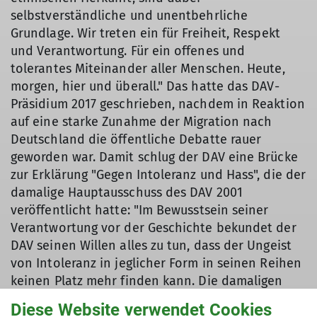
selbstverständliche und unentbehrliche
Grundlage. Wir treten ein für Freiheit, Respekt
und Verantwortung. Für ein offenes und
tolerantes Miteinander aller Menschen. Heute,
morgen, hier und überall." Das hatte das DAV-
Präsidium 2017 geschrieben, nachdem in Reaktion
auf eine starke Zunahme der Migration nach
Deutschland die öffentliche Debatte rauer
geworden war. Damit schlug der DAV eine Brücke
zur Erklärung "Gegen Intoleranz und Hass", die der
damalige Hauptausschuss des DAV 2001
veröffentlicht hatte: "Im Bewusstsein seiner
Verantwortung vor der Geschichte bekundet der
DAV seinen Willen alles zu tun, dass der Ungeist
von Intoleranz in jeglicher Form in seinen Reihen
keinen Platz mehr finden kann. Die damaligen
Geschehnisse [sind] dem DAV heute Mahnung,
Diese Website verwendet Cookies
sich stets für Toleranz einzusetzen und sich gegen