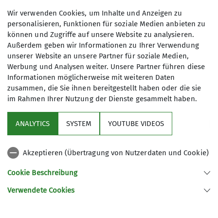
jegliche Form von Intoleranz zu wenden."
Wir verwenden Cookies, um Inhalte und Anzeigen zu
personalisieren, Funktionen für soziale Medien anbieten zu
Beschlossen vom DAV-Präsidium am 14. Januar
können und Zugriffe auf unsere Website zu analysieren.
2025
Außerdem geben wir Informationen zu Ihrer Verwendung
unserer Website an unsere Partner für soziale Medien,
Werbung und Analysen weiter. Unsere Partner führen diese
Informationen möglicherweise mit weiteren Daten
zusammen, die Sie ihnen bereitgestellt haben oder die sie
im Rahmen Ihrer Nutzung der Dienste gesammelt haben.
Unsere Sektion
ANALYTICS
SYSTEM
YOUTUBE VIDEOS
Quick-Links
Akzeptieren (Übertragung von Nutzerdaten und Cookie)
Unsere Angebote
Cookie Beschreibung
Verwendete Cookies
Deutscher Alpenverein (DAV) Sektion Minden (gegr. 1884) e.V.
Stiftstraße 2 b