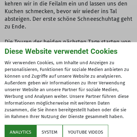
kehren wir in die Feilalm ein und lassen uns den
Kuchen schmecken, bevor wir wieder ins Tal
absteigen. Der erste schöne Schneeschuhtag geht
zu Ende.
Die Touren der beiden nächsten Tage starten von
Achenkirch aus, das wir dank Gästekarte
Diese Website verwendet Cookies
kostenlos mit dem Bus erreichen. Wir besteigen
Wir verwenden Cookies, um Inhalte und Anzeigen zu
das Küppal (1691 m) und die Hochplatte (1813 m).
personalisieren, Funktionen für soziale Medien anbieten zu
Im Gegensatz zur Eingehtour gilt es hier auch mal
können und Zugriffe auf unsere Website zu analysieren.
im tieferen Schnee im wegelosen Gelände
Außerdem geben wir Informationen zu Ihrer Verwendung
unterwegs zu sein. Nicht alles ist schon gespurt,
unserer Website an unsere Partner für soziale Medien,
aber das macht das Unterwegssein mit
Werbung und Analysen weiter. Unsere Partner führen diese
Schneeschuhen ja auch aus. So haben wir neben
Informationen möglicherweise mit weiteren Daten
zusammen, die Sie ihnen bereitgestellt haben oder die sie
der Anstrengung auch viel Freude daran, durch
im Rahmen Ihrer Nutzung der Dienste gesammelt haben.
den unberührten Schnee zu stapfen.
ANALYTICS
SYSTEM
YOUTUBE VIDEOS
Dann steht der Wechsel des "Basislagers" an: Wir